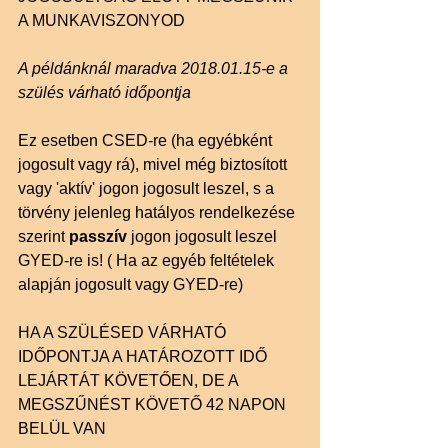
A MUNKAVISZONYOD
A példánknál maradva 2018.01.15-e a 
szülés várható időpontja
Ez esetben CSED-re (ha egyébként 
jogosult vagy rá), mivel még biztosított 
vagy 'aktív' jogon jogosult leszel, s a 
törvény jelenleg hatályos rendelkezése 
szerint 
passzív 
jogon jogosult leszel 
GYED-re is! ( Ha az egyéb feltételek 
alapján jogosult vagy GYED-re)
HA A SZÜLÉSED VÁRHATÓ 
IDŐPONTJA A HATÁROZOTT IDŐ 
LEJÁRTÁT KÖVETŐEN, DE A 
MEGSZŰNÉST KÖVETŐ 42 NAPON 
BELÜL VAN 