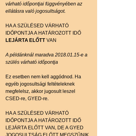
várható időpontjai függvényében az 
ellátásra való jogosultságot.
HA A SZÜLÉSED VÁRHATÓ 
IDŐPONTJA A HATÁROZOTT IDŐ 
LEJÁRTA ELŐTT
 VAN
A példánknál maradva 2018.01.15-e a 
szülés várható időpontja
Ez esetben nem kell aggódnod. Ha 
egyéb jogosultsági feltételeknek 
megfelelsz, akkor jugosult leszel 
CSED-re, GYED-re.
HA A SZÜLÉSED VÁRHATÓ 
IDŐPONTJA A HATÁROZOTT IDŐ 
LEJÁRTA ELŐTT VAN, DE A GYED 
JOGOSULTSÁG ELŐTT MEGSZŰNIK 