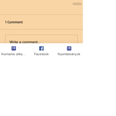
1 Comment
Write a comment...
Kismama útikalauz
Facebook
Nyomtatványok
Newest
Tara Doridy
May 25
Nagyon hasznos cikk, mert sokan nem 
tudják, hogy a határozott idejű szerződés 
mikor jelent problémát a CSED és GYED 
igénylésénél. A példák jól érthetővé teszik, 
hogy a szülés időpontja és a szerződés 
lejárta közötti összefüggések mit jelentenek 
a jogosultság szempontjából. Különösen 