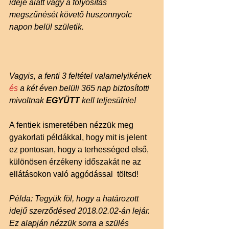
ideje alatt vagy a folyósítás 
megszűnését követő huszonnyolc 
napon belül születik.
Vagyis, a fenti 3 feltétel valamelyikének 
és
 a két éven belüli 365 nap biztosítotti 
mivoltnak 
EGYÜTT 
kell teljesülnie!
A fentiek ismeretében nézzük meg 
gyakorlati példákkal, hogy mit is jelent 
ez pontosan, hogy a terhességed első, 
különösen érzékeny időszakát ne az 
ellátásokon való aggódással  töltsd!
Példa: Tegyük föl, hogy a határozott 
idejű szerződésed 2018.02.02-án lejár. 
Ez alapján nézzük sorra a szülés 