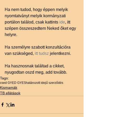
Ha nem tudod, hogy éppen melyik 
nyomtatványt melyik kormányzati 
portálon találod, csak kattints 
ide
, itt 
szépen összeszedtem Neked őket egy 
helyre.
Ha személyre szabott konzultációra 
van szükséged, 
itt tudsz
 jelentkezni.
Ha hasznosnak találtad a cikket, 
nyugodtan oszd meg, add tovább.
Tags:
csed GYED GYES
határozott idejű szerződés
Kismamák
TB ellátások