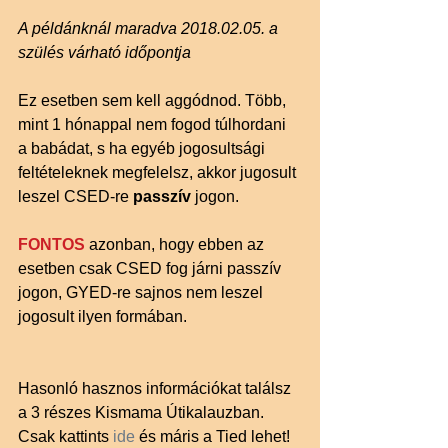
A példánknál maradva 2018.02.05. a 
szülés várható időpontja
Ez esetben sem kell aggódnod. Több, 
mint 1 hónappal nem fogod túlhordani 
a babádat, s ha egyéb jogosultsági 
feltételeknek megfelelsz, akkor jugosult 
leszel CSED-re 
passzív 
jogon.
FONTOS
 azonban, hogy ebben az 
esetben csak CSED fog járni passzív 
jogon, GYED-re sajnos nem leszel 
jogosult ilyen formában.
Hasonló hasznos információkat találsz 
a 3 részes Kismama Útikalauzban. 
Csak kattints 
ide 
és máris a Tied lehet!