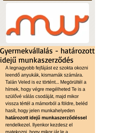
Gyermekvállalás - határozott
idejű munkaszerződés
A legnagyobb fejfájást ez szokta okozni 
leendő anyukák, kismamák számára. 
Talán Veled is ez történt... Megörültél a 
hírnek, hogy végre megélheted Te is a 
szülővé válás csodáját, majd mikor 
vissza tértél a mámorból a földre, beléd 
hasít, hogy jelen munkahelyeden 
határozott idejű munkaszerződéssel
rendelkezel. Ilyenkor kezdesz el 
matekozni, hogy mikor jár le a 