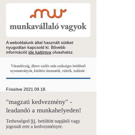
A weboldalunk által használt sütiket
nyugodtan kapcsold ki. Bővebb
információt
ide kattintva
olvashatsz.
Várandósság, illetve szülés után szükséges letölthető
nyomtatványok, kitöltési útmutatók, videók, tudástár .
Frissítve
2021.09.18
.
"magzati kedvezmény" -
leadandó a munkahelyeden!
Terhességed
91
. betöltött napjától vagy
jogosult erre a kedvezményre.