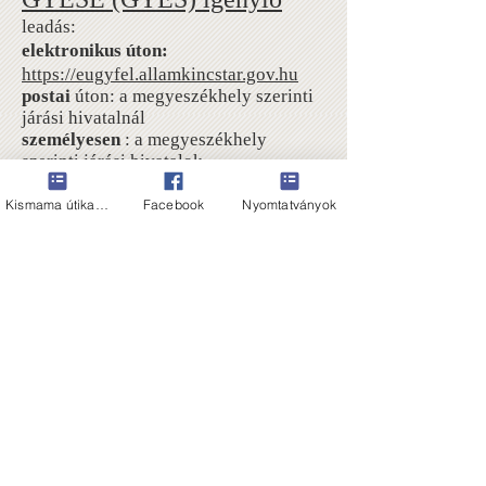
leadás:
elektronikus úton:
https://eugyfel.allamkincstar.gov.hu
postai
úton: a megyeszékhely szerinti
járási hivatalnál
személyesen
: a megyeszékhely
szerinti járási hivatalok
családtámogatási osztálya; vagy
tartózkodási hely szerint illetékes
Kismama útikalauz
Facebook
Nyomtatványok
megyeszékhely szerinti járási
hivatal
„Kormányablak" Integrált
Ügyfélszolgálati Irodáján
GYESE igénylő
itt
letölthető.
Nagyszülői GYESE igénylő
itt
letölthető.
A GYESE igénylésekor csatolandó
dokumentumok listáját pedig
itt
találod.