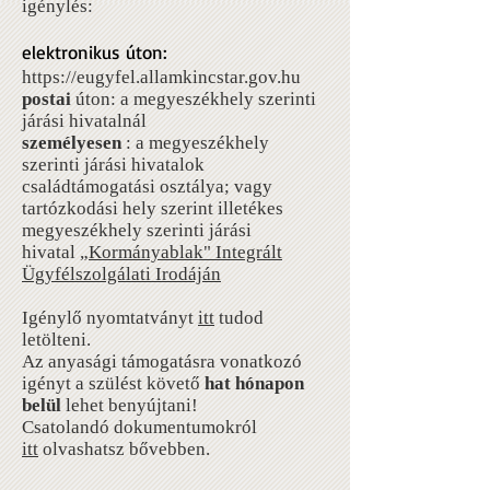
igénylés:
elektronikus úton:
https://eugyfel.allamkincstar.gov.hu
postai
úton: a megyeszékhely szerinti
járási hivatalnál
személyesen
: a megyeszékhely
szerinti járási hivatalok
családtámogatási osztálya; vagy
tartózkodási hely szerint illetékes
megyeszékhely szerinti járási
hivatal
„Kormányablak" Integrált
Ügyfélszolgálati Irodáján
Igénylő nyomtatványt
itt
tudod
letölteni.
Az anyasági támogatásra vonatkozó
igényt a szülést követő
hat hónapon
belül
lehet benyújtani!
Csatolandó dokumentumokról
itt
olvashatsz bővebben.