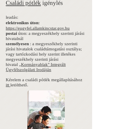
Családi pótlék
igénylés
leadás:
elektronikus úton:
https://eugyfel.allamkincstar.gov.hu
postai
úton: a megyeszékhely szerinti járási
hivatalnál
személyesen
: a megyeszékhely szerinti
járási hivatalok családtámogatási osztálya;
vagy tartózkodási hely szerint illetékes
megyeszékhely szerinti járási
hivatal
„Kormányablak" Integrált
Ügyfélszolgálati Irodáján
Kérelem a családi pótlék megállapításához
itt
letölthető.