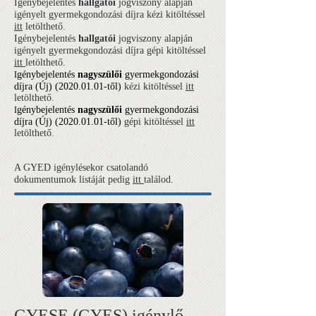
Igénybejelentés
hallgatói
jogviszony alapján
igényelt gyermekgondozási díjra kézi kitöltéssel
itt
letölthető.
Igénybejelentés
hallgatói
jogviszony alapján
igényelt gyermekgondozási díjra gépi kitöltéssel
itt
letölthető.
génybejelentés
nagyszülői
gyermekgondozási
I
díjra (Új)
(2020.01.01
-től)
kézi kitöltéssel
itt
letölthető.
génybejelentés
nagyszülői
gyermekgondozási
I
díjra (Új)
(2020.01.01
-től)
gépi kitöltéssel
itt
letölthető.
A GYED igénylésekor csatolandó
dokumentumok listáját pedig
itt
találod.
GYESE (GYES) igénylő