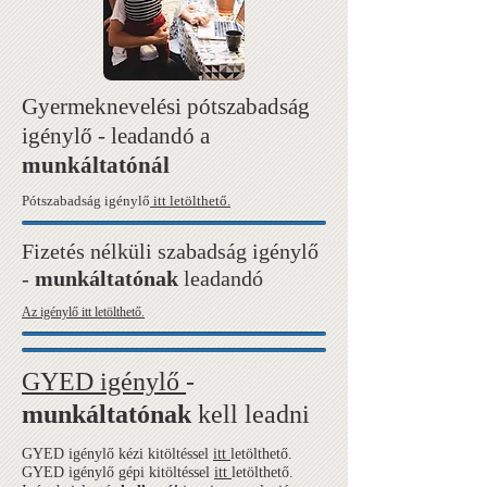
Gyermeknevelési pótszabadság
igénylő - leadandó a
munkáltatónál
Pótszabadság igénylő
itt letölthető.
Fizetés nélküli szabadság igénylő
-
munkáltatónak
leadandó
Az igénylő itt letölthető.
GYED igénylő
-
munkáltatónak
kell leadni
GYED igénylő kézi kitöltéssel
itt
letölthető.
GYED igénylő gépi kitöltéssel
itt
letölthető.