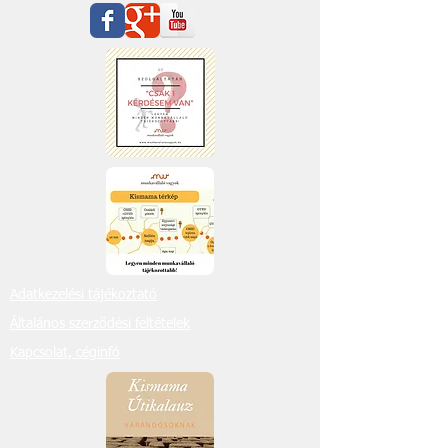
Adatkezelési tájékoztató
Általános szerződési feltételek
Kapcsolat, céginfó