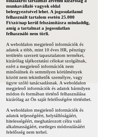
oldalakról tartalmat átvenni kizárólag a
munkavállaló vagyok oldal
beleegyezésével lehet. A jogosulatlanul
felhasznált tartalom esetén 25.000
Ft/szó/nap kerül felszámításra mindaddig,
amíg a tartalmat a jogosulatlan
felhasználó nem törli.
A weboldalon megjelenő információk és
adatok a több, mint 10 éves HR, pénzügy
területén szerzett tapasztalatom termékei,
kizárólag tájékoztatási célokat szolgálnak,
ezért a megjelenő információk nem
minősülnek és semmilyen körülmények
között nem tekinthetők személyre, vagy
ügyre szóló tanácsadásnak. A weboldalon
megjelenő információk és adatok bármilyen
módon és formában történő felhasználása
kizárólag az Ön saját felelősségére történhet.
A weboldalon megjelenő információk és
adatok teljességéért, helytállóságáért,
hitelességéért, meghatározott célra való
alkalmasságáért, esetleges módosulásáért
felelősség nem terhel.