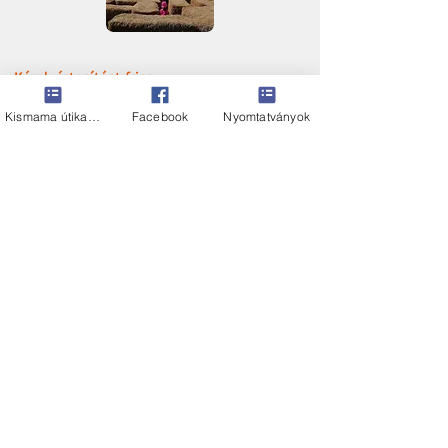
Kérek
értesítést friss
hírekről
Kismama útikalauz
Facebook
Nyomtatványok
© Copyright: szerzői jogvédelem alatt áll minden, az
oldalon megjelent tartalom.
© munkavállaló vagyok tualjdona, szerzői jogvédelem alatt áll
minden, az oldalon megjelent tartalom!
2012-2019
Minden, az oldalon megjelent tartalom a munkavállaló
vagyok oldal tulajdona. Az oldalakról tartalmat átvenni
kizárólag a munkavállaló vagyok oldal beleegyezésével
lehet. A jogosulatlanul felhasznált tartalom esetén
25.000 Ft/szó/nap kerül felszámításra mindaddig, amíg a
tartalmat a jogosulatlan felhasználó nem törli.