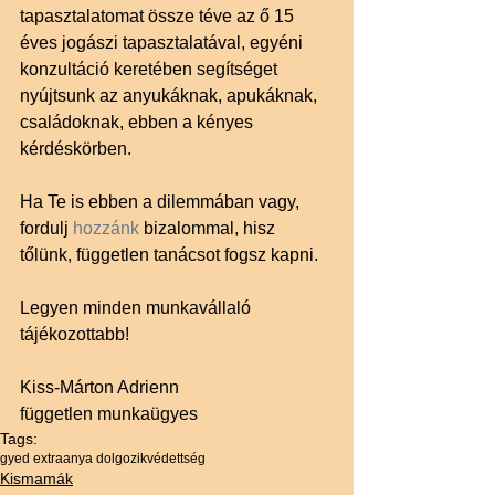
tapasztalatomat össze téve az ő 15 
éves jogászi tapasztalatával, egyéni 
konzultáció keretében segítséget 
nyújtsunk az anyukáknak, apukáknak, 
családoknak, ebben a kényes 
kérdéskörben.
Ha Te is ebben a dilemmában vagy, 
fordulj 
hozzánk 
bizalommal, hisz 
tőlünk, független tanácsot fogsz kapni.
Legyen minden munkavállaló 
tájékozottabb!
Kiss-Márton Adrienn
független munkaügyes
Tags:
gyed extra
anya dolgozik
védettség
Kismamák