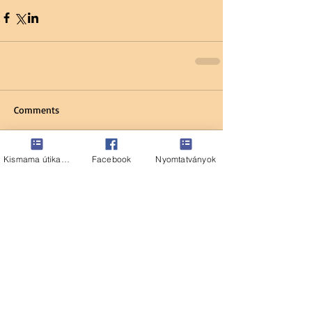
Comments
Kismama útikalauz
Facebook
Nyomtatványok
Write a comment...
Ajánlott bejegyzés