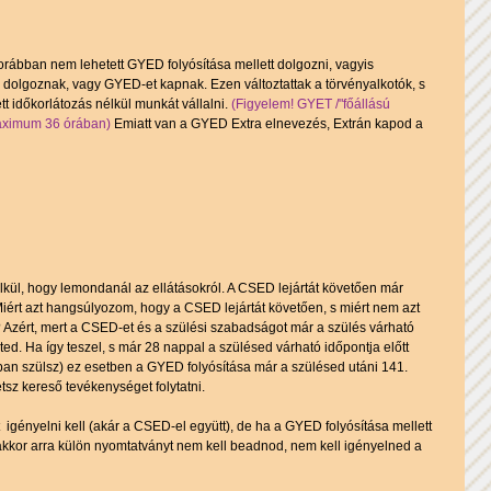
orábban nem lehetett GYED folyósítása mellett dolgozni, vagyis 
 dolgoznak, vagy GYED-et kapnak. Ezen változtattak a törvényalkotók, s 
időkorlátozás nélkül munkát vállalni. 
(Figyelem! GYET /"főállású 
 maximum 36 órában)
 Emiatt van a GYED Extra elnevezés, Extrán kapod a 
lkül, hogy lemondanál az ellátásokról. A CSED lejártát követően már 
Miért azt hangsúlyozom, hogy a CSED lejártát követően, s miért nem azt 
 Azért, mert a CSED-et és a szülési szabadságot már a szülés várható 
ed. Ha így teszel, s már 28 nappal a szülésed várható időpontja előtt 
ban szülsz) ez esetben a GYED folyósítása már a szülésed utáni 141. 
etsz kereső tevékenységet folytatni.
 igényelni kell (akár a CSED-el együtt), de ha a GYED folyósítása mellett 
 akkor arra külön nyomtatványt nem kell beadnod, nem kell igényelned a 