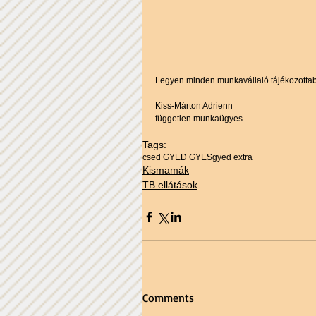
Legyen minden munkavállaló tájékozotta
Kiss-Márton Adrienn
független munkaügyes 
Tags:
csed GYED GYES
gyed extra
Kismamák
TB ellátások
Comments