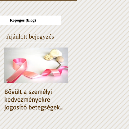
Ropogós (blog)
Ajánlott bejegyzés
Bővült a személyi
HIBA A NAV
kedvezményekre
tervezetben
jogosító betegségek
listája