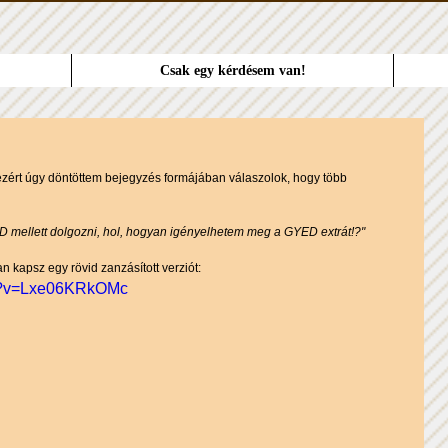
Csak egy kérdésem van!
ezért úgy döntöttem bejegyzés formájában válaszolok, hogy több 
 mellett dolgozni, hol, hogyan igényelhetem meg a GYED extrát!?"
 kapsz egy rövid zanzásított verziót:
ch?v=Lxe06KRkOMc