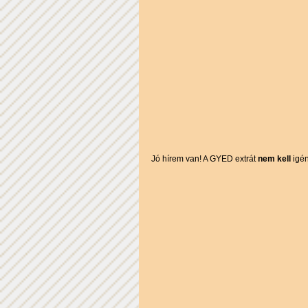
Jó hírem van! A GYED extrát 
nem kell
 igé