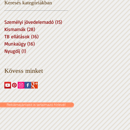
Keresés kategóriákban
Személyi jövedelemadó
(15)
15 posts
Kismamák
(28)
28 posts
TB ellátások
(16)
16 posts
Munkaügy
(16)
16 posts
Nyugdíj
(1)
1 post
Kövess
minket
Reklámajánlatot is tartalmazó hírlevél