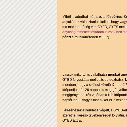
Miből is adódhat mégis ez a 
félreértés
. K
anyukának választaniuk kellett, hogy vagy
ma már lehetőség van GYED, GYES mellett 
anyasági"/ mellett továbbra is csak heti
pénzt a munkabéreden felül. :)
Lássuk mikortól is vállalhatsz 
munkát 
ané
GYED folyósítása mellett is dolgozhatsz. 
mondom, hogy a szülést követő X. naptól?
időpontja előtt 28 nappal is megigényelhet
megigényeled, (és valóban a kiírt időpont
naptól indul, vagyis már akkor el is kezdh
Félreértések elkerülése végett, a GYED-et 
szeretnél kereső tevékenységet folytatni,
GYED Extrát.