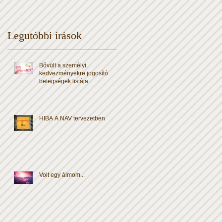
Legutóbbi írások
Bővült a személyi
kedvezményekre jogosító
betegségek listája
HIBA A NAV tervezetben
Volt egy álmom...