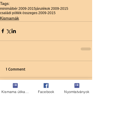
Tags:
minimálbér 2009-2015
járulékok 2009-2015
családi pótlék összeges 2009-2015
Kismamák
1 Comment
Write a comment...
Kismama útikalauz
Facebook
Nyomtatványok
Newest
Cris Porper
Jan 27, 2025