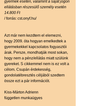
gyermek esetén, valamint a saját jogon 
ellátásban részesülő személy esetén
14.800 Ft
/ forrás: cst.onyf.hu/
Azt már nem kezdtem el elemezni, 
hogy 2009. óta hogyan emelkedtek a 
gyermekekkel kapcsolatos fogyasztói 
árak. Persze, mondhatják most sokan, 
hogy nem a pénz/ellátás miatt szülünk 
gyereket. S cikkemmel nem is ez volt a 
célom. Csupán érdekesség, 
gondolatébresztés céljából szedtem 
össze ezt a pár információt.
Kiss-Márton Adrienn
független munkaügyes