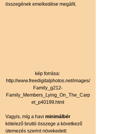
összegének emelkedése megállt.
kép forrása: 
http://www.freedigitalphotos.net/images/
Family_g212-
Family_Members_Lying_On_The_Carp
et_p40199.html
Vagyis, míg a havi 
minimálbér 
kötelező bruttó összege a következő 
ütemezés szerint növekedett: