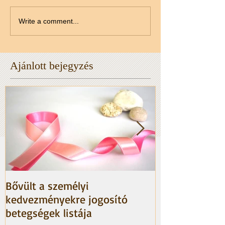
Write a comment...
Ajánlott bejegyzés
Bővült a személyi
HIBA A NAV te
kedvezményekre jogosító
betegségek listája