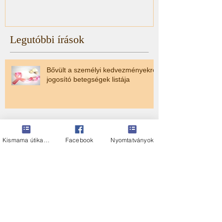
Legutóbbi írások
Bővült a személyi kedvezményekre
jogosító betegségek listája
HIBA A NAV tervezetben
Kismama útikalauz
Facebook
Nyomtatványok
Volt egy álmom...