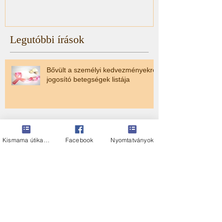
Legutóbbi írások
Bővült a személyi kedvezményekre
jogosító betegségek listája
HIBA A NAV tervezetben
Kismama útikalauz
Facebook
Nyomtatványok
Volt egy álmom...