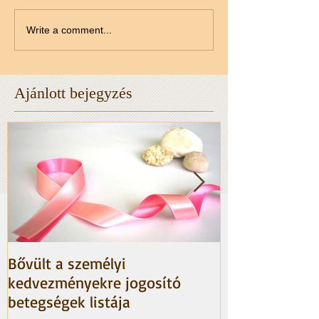
Write a comment...
Ajánlott bejegyzés
Bővült a személyi
HIBA A NAV te
kedvezményekre jogosító
betegségek listája