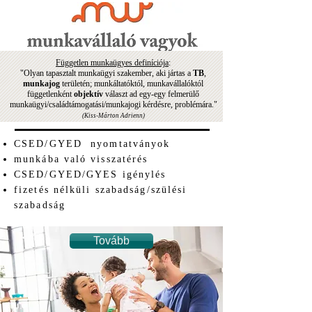
Független munkaügyes definíciója
:
"Olyan tapasztalt munkaügyi szakember, aki jártas a
TB
,
munkajog
területén; munkáltatóktól, munkavállalóktól
függetlenként
objektív
választ ad egy-egy felmerülő
munkaügyi/családtámogatási/munkajogi kérdésre, problémára."
(Kiss-Márton Adrienn)
CSED/GYED nyomtatványok
munkába való visszatérés
CSED/GYED/GYES igénylés
fizetés nélküli szabadság/szülési
szabadság
Tovább