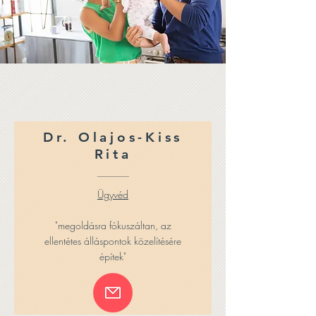
Dr. Olajos-Kiss
Rita
Ügyvéd
"megoldásra fókuszáltan, az
ellentétes álláspontok közelítésére
építek"