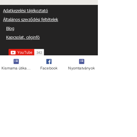
Adatkezelési tájékoztató
Általános szerződési feltételek
Blog
Kapcsolat, céginfó
Kismama útikalauz
Facebook
Nyomtatványok
A weboldalunk által használt sütiket nyugodtan
kapcsold ki. Bővebb információt
ide
kattintva
olvashatsz.
© munkavállaló vagyok tualjdona, szerzői
jogvédelem alatt áll minden, az oldalon
megjelent tartalom!
Minden, az oldalon
megjelent tartalom a munkavállaló
vagyok oldal tulajdona. Az oldalakról
tartalmat átvenni kizárólag a
munkavállaló vagyok oldal
beleegyezésével lehet. A jogosulatlanul
felhasznált tartalom esetén 25.000
Ft/szó/nap kerül felszámításra