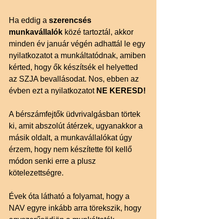
Ha eddig a 
szerencsés 
munkavállalók
 közé tartoztál, akkor 
minden év január végén adhattál le egy 
nyilatkozatot a munkáltatódnak, amiben 
kérted, hogy ők készítsék el helyetted 
az SZJA bevallásodat. Nos, ebben az 
évben ezt a nyilatkozatot 
NE KERESD!
A bérszámfejtők üdvrivalgásban törtek 
ki, amit abszolút átérzek, ugyanakkor a 
másik oldalt, a munkavállalókat úgy 
érzem, hogy nem készítette föl kellő 
módon senki erre a plusz 
kötelezettségre.
Évek óta látható a folyamat, hogy a 
NAV egyre inkább arra törekszik, hogy 