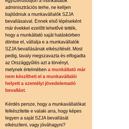
egyszerűsödjön a munkáltatók 
adminisztrációs terhe, ne kelljen 
bajlódniuk a munkavállalók SZJA 
bevallásaival. Ennek első lépéseként 
már évekkel ezelőtt lehetővé tették, 
hogy a munkáltató saját hatáskörben 
döntse el, vállalja e a munkavállalók 
SZJA bevallásának elkészítését. Most 
pedig, tavaly megszavazta és elfogadta 
az Országgyűlés azt a törvényt, 
melynek értelmében 
a munkáltató már 
nem készítheti el a munkavállalói 
helyett a személyi jövedelemadó 
bevallást.
Kérdés persze, hogy a munkavállalókat 
felkészítette e valaki arra, hogy képes 
legyen a saját SZJA bevallását 
elkészíteni, vagy jóváhagyni? 