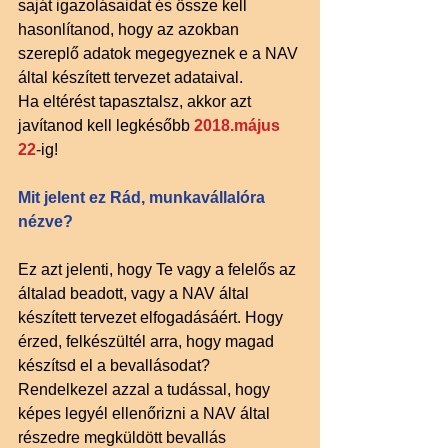
saját igazolásaidat és össze kell 
hasonlítanod, hogy az azokban 
szereplő adatok megegyeznek e a NAV 
által készített tervezet adataival. 
Ha eltérést tapasztalsz, akkor azt 
javítanod kell legkésőbb 
2018.május 
22
-ig! 
Mit jelent ez Rád, munkavállalóra 
nézve?
Ez azt jelenti, hogy Te vagy a felelős az 
általad beadott, vagy a NAV által 
készített tervezet elfogadásáért. Hogy 
érzed, felkészültél arra, hogy magad 
készítsd el a bevallásodat? 
Rendelkezel azzal a tudással, hogy 
képes legyél ellenőrizni a NAV által 
részedre megküldött bevallás 