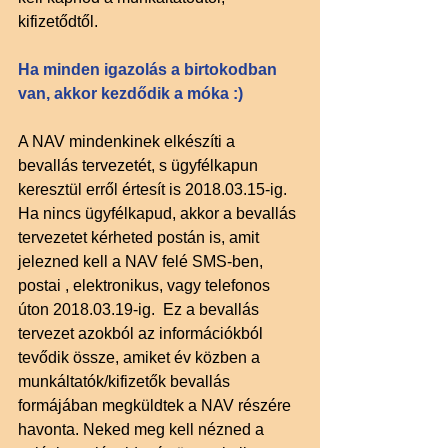
kifizetődtől.
Ha minden igazolás a birtokodban 
van, akkor kezdődik a móka :) 
A NAV mindenkinek elkészíti a 
bevallás tervezetét, s ügyfélkapun 
keresztül erről értesít is 2018.03.15-ig. 
Ha nincs ügyfélkapud, akkor a bevallás 
tervezetet kérheted postán is, amit 
jelezned kell a NAV felé SMS-ben, 
postai , elektronikus, vagy telefonos 
úton 2018.03.19-ig.  Ez a bevallás 
tervezet azokból az információkból 
tevődik össze, amiket év közben a 
munkáltatók/kifizetők bevallás 
formájában megküldtek a NAV részére 
havonta. Neked meg kell nézned a 