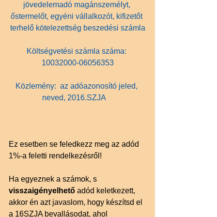
jövedelemadó magánszemélyt, 
őstermelőt, egyéni vállalkozót, kifizetőt 
terhelő kötelezettség beszedési számla
Költségvetési számla száma: 
10032000-06056353
​Közlemény​:  az adóazonosító jeled, 
neved, 2016.SZJA    
Ez esetben se feledkezz meg az adód 
1%-a feletti rendelkezésről!
Ha egyeznek a számok, s 
visszaigényelhető 
adód keletkezett, 
akkor én azt javaslom, hogy készítsd el 
a 16SZJA bevallásodat, ahol 