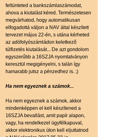
feltünteted a bankszámlaszámodat, 
ahova a kiutalást kéred. Természetesen 
megvárhatod, hogy automatikusan 
elfogadottá váljon a NAV által készített 
tervezet május 22-én, s utána kérheted 
az adófolyószámládon keletkező 
túlfizetés kiutalását... De azt gondolom 
egyszerűbb a 16SZJA nyomtatványon 
keresztül megigényelni, s talán így 
hamarabb jutsz a pénzedhez is. ;)
Ha nem egyeznek a számok...
Ha nem egyeznek a számok, akkor 
mindenképpen el kell készítened a 
16SZJA bevallást, amit papír alapon, 
vagy, ha rendelkezel ügyfélkapuval, 
akkor elektronikus úton kell eljuttatnod 