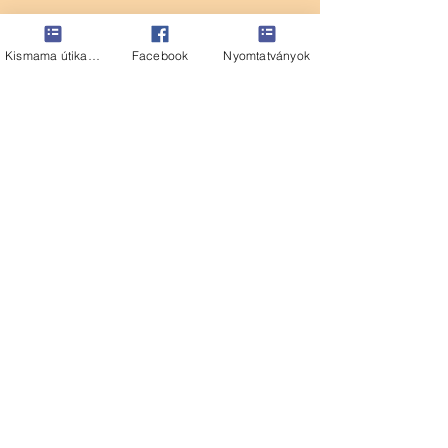
Kismama útikalauz
Facebook
Nyomtatványok
Tags:
szja2017
szja bevallás 2016-ra
NAV bevallástervezet
Személyi jövedelemadó
Comments
Write a comment...
Ajánlott bejegyzés