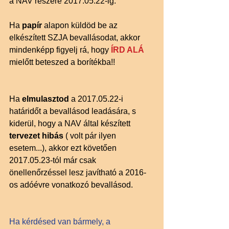
a NAV részére 2017.05.22-ig.
Ha 
papír 
alapon küldöd be az 
elkészített SZJA bevallásodat, akkor 
mindenképp figyelj rá, hogy 
ÍRD ALÁ
mielőtt beteszed a borítékba!!
Ha 
elmulasztod 
a 2017.05.22-i 
határidőt a bevallásod leadására, s 
kiderül, hogy a NAV által készített 
tervezet hibás
 ( volt pár ilyen 
esetem...), akkor ezt követően 
2017.05.23-tól már csak 
önellenőrzéssel lesz javítható a 2016-
os adóévre vonatkozó bevallásod.
Ha kérdésed van bármely, a 