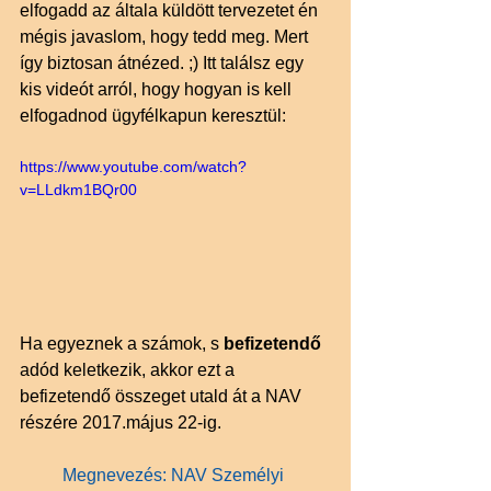
elfogadd az általa küldött tervezetet én 
mégis javaslom, hogy tedd meg. Mert 
így biztosan átnézed. ;) Itt találsz egy 
kis videót arról, hogy hogyan is kell 
elfogadnod ügyfélkapun keresztül:
https://www.youtube.com/watch?
v=LLdkm1BQr00
Ha egyeznek a számok, s 
befizetendő 
adód keletkezik, akkor ezt a 
befizetendő összeget utald át a NAV 
részére 2017.május 22-ig. 
Megnevezés: NAV Személyi 