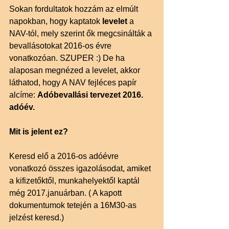
Sokan fordultatok hozzám az elmúlt 
napokban, hogy kaptatok 
levelet 
a 
NAV-tól, mely szerint ők megcsinálták a 
bevallásotokat 2016-os évre 
vonatkozóan. SZUPER :) De ha 
alaposan megnézed a levelet, akkor 
láthatod, hogy A NAV fejléces papír 
alcíme: 
Adóbevallási tervezet 2016. 
adóév.
Mit is jelent ez?
Keresd elő a 2016-os adóévre 
vonatkozó összes igazolásodat, amiket 
a kifizetőktől, munkahelyektől kaptál 
még 2017.januárban. ( A kapott 
dokumentumok tetején a 16M30-as 
jelzést keresd.)