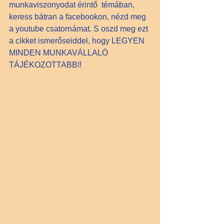
munkaviszonyodat érintő  témában, 
keress bátran a 
facebookon
, nézd meg 
a 
youtube 
csatornámat. S oszd meg ezt 
a cikket ismerőseiddel, hogy LEGYEN 
MINDEN MUNKAVÁLLALÓ 
TÁJÉKOZOTTABB!!