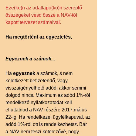
Eze(ke)n az adatlapo(ko)n szereplő 
összegeket vesd össze a NAV-tól 
kapott tervezet számaival.
Ha megtörtént az egyeztetés, 
Egyeznek a számok...
Ha 
egyeznek 
a számok, s nem 
keletkezett befizetendő, vagy 
visszaigényelhető adód, akkor semmi 
dolgod nincs. Maximum az adód 1%-ról 
rendelkező nyilatkozatodat kell 
eljuttatnod a NAV részére 2017.május 
22-ig. Ha rendelkezel ügyfélkapuval, az 
adód 1%-ról ott is rendelkezhetsz. Bár 
a NAV nem teszi kötelezővé, hogy 