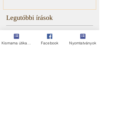
Legutóbbi írások
Bővült a személyi kedvezményekre
jogosító betegségek listája
Kismama útikalauz
Facebook
Nyomtatványok
HIBA A NAV tervezetben
Volt egy álmom...