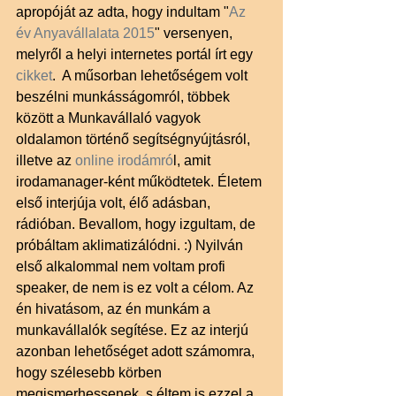
apropóját az adta, hogy indultam "
Az 
év Anyavállalata 2015
" versenyen, 
melyről a helyi internetes portál írt egy 
cikket
.  A műsorban lehetőségem volt 
beszélni munkásságomról, többek 
között a Munkavállaló vagyok 
oldalamon történő segítségnyújtásról, 
illetve az 
online irodámró
l, amit 
irodamanager-ként működtetek. Életem 
első interjúja volt, élő adásban, 
rádióban. Bevallom, hogy izgultam, de 
próbáltam aklimatizálódni. :) Nyilván 
első alkalommal nem voltam profi 
speaker, de nem is ez volt a célom. Az 
én hivatásom, az én munkám a 
munkavállalók segítése. Ez az interjú 
azonban lehetőséget adott számomra, 
hogy szélesebb körben 
megismerhessenek, s éltem is ezzel a 