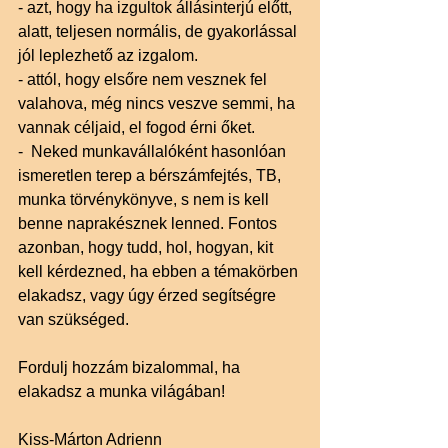
- azt, hogy ha izgultok állásinterjú előtt, 
alatt, teljesen normális, de gyakorlással 
jól leplezhető az izgalom. 
- attól, hogy elsőre nem vesznek fel 
valahova, még nincs veszve semmi, ha 
vannak céljaid, el fogod érni őket. 
-  Neked munkavállalóként hasonlóan 
ismeretlen terep a bérszámfejtés, TB, 
munka törvénykönyve, s nem is kell 
benne naprakésznek lenned. Fontos 
azonban, hogy tudd, hol, hogyan, kit 
kell kérdezned, ha ebben a témakörben 
elakadsz, vagy úgy érzed segítségre 
van szükséged. 
Fordulj hozzám bizalommal, ha 
elakadsz a munka világában! 
Kiss-Márton Adrienn 