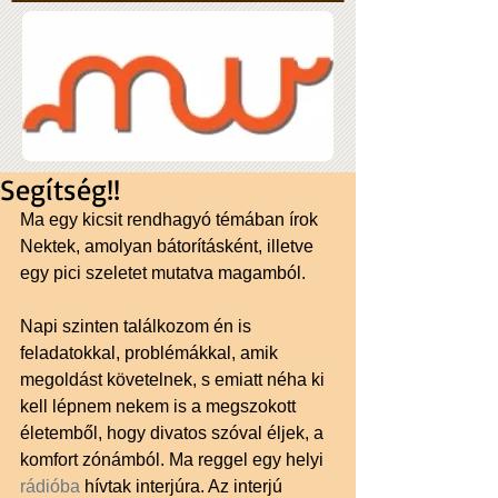
Segítség!!
Ma egy kicsit rendhagyó témában írok 
Nektek, amolyan bátorításként, illetve 
egy pici szeletet mutatva magamból. 
Napi szinten találkozom én is 
feladatokkal, problémákkal, amik 
megoldást követelnek, s emiatt néha ki 
kell lépnem nekem is a megszokott 
életemből, hogy divatos szóval éljek, a 
komfort zónámból. Ma reggel egy helyi 
rádióba 
hívtak interjúra. Az interjú 