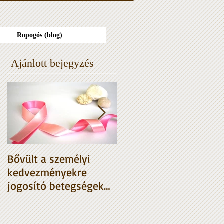
Ropogós (blog)
Ajánlott bejegyzés
Bővült a személyi
HIBA A NAV
kedvezményekre
tervezetben
jogosító betegségek
listája