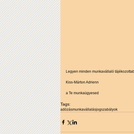
Legyen minden munkavállaló tájékozotta
Kiss-Márton Adrienn
a Te munkaügyesed 
Tags:
adózás
munkavállalás
jogszabályok