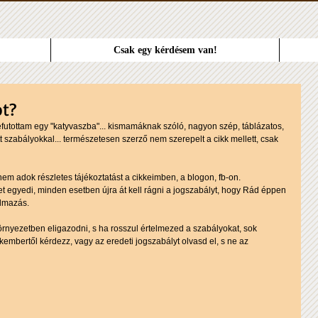
Csak egy kérdésem van!
ót?
lefutottam egy "katyvaszba"... kismamáknak szóló, nagyon szép, táblázatos, 
tt szabályokkal... természetesen szerző nem szerepelt a cikk mellett, csak 
m adok részletes tájékoztatást a cikkeimben, a blogon, fb-on.  
 egyedi, minden esetben újra át kell rágni a jogszabályt, hogy Rád éppen 
lmazás. 
rnyezetben eligazodni, s ha rosszul értelmezed a szabályokat, sok 
kembertől kérdezz, vagy az eredeti jogszabályt olvasd el, s ne az 