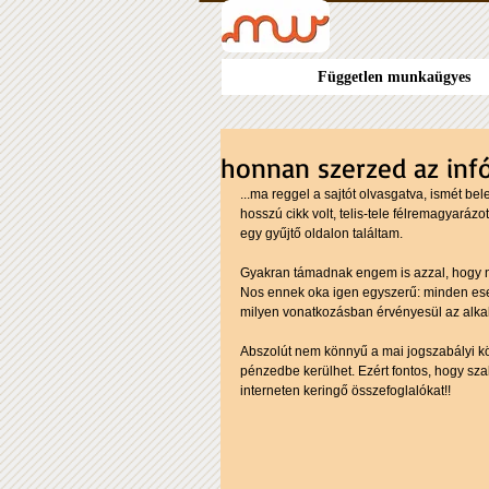
Független munkaügyes
honnan szerzed az inf
...ma reggel a sajtót olvasgatva, ismét be
hosszú cikk volt, telis-tele félremagyarázo
egy gyűjtő oldalon találtam. 
Gyakran támadnak engem is azzal, hogy ne
Nos ennek oka igen egyszerű: minden eset
milyen vonatkozásban érvényesül az alka
Abszolút nem könnyű a mai jogszabályi kö
pénzedbe kerülhet. Ezért fontos, hogy sza
interneten keringő összefoglalókat!! 