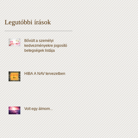
Legutóbbi írások
Bővült a személyi
kedvezményekre jogosító
betegségek listája
HIBA A NAV tervezetben
Volt egy álmom...