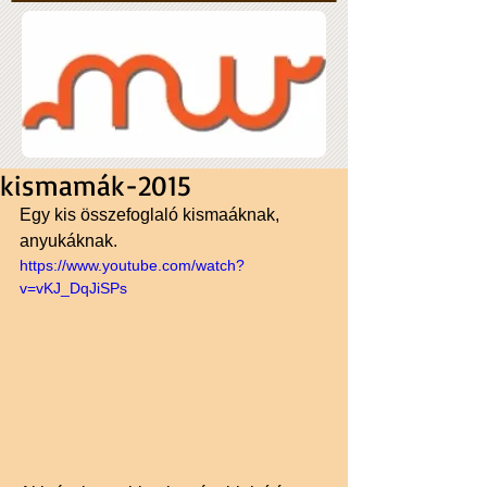
kismamák-2015
Egy kis összefoglaló kismaáknak, 
anyukáknak. 
https://www.youtube.com/watch?
v=vKJ_DqJiSPs