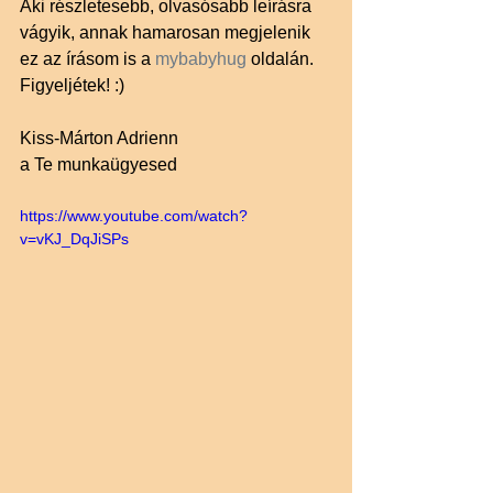
Aki részletesebb, olvasósabb leírásra 
vágyik, annak hamarosan megjelenik 
ez az írásom is a 
mybabyhug 
oldalán. 
Figyeljétek! :)
Kiss-Márton Adrienn
a Te munkaügyesed
https://www.youtube.com/watch?
v=vKJ_DqJiSPs