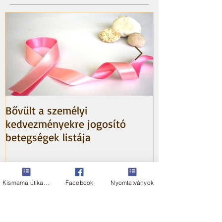
Bővült a személyi
HIBA A NAV te
kedvezményekre jogosító
betegségek listája
Kismama útikalauz
Facebook
Nyomtatványok
Legutóbbi írások
Bővült a személyi kedvezményekre