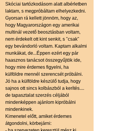
Skóciai tartózkodásom alatt albérletben 
laktam, s megpróbáltam elhelyezkedni. 
Gyorsan rá kellett jönnöm, hogy az, 
hogy Magyarországon egy amerikai 
multinál vezető beosztásban voltam, 
nem érdekelt ott kint senkit, s "csak" 
egy bevándorló voltam. Kaptam alkalmi 
munkákat, de...Éppen ezért egy pár 
haasznos tanácsot összegyűjtök ide, 
hogy mire érdemes figyelni, ha 
külföldre mennél szerencsét próbálni.  
Jó ha a külföldre készülő tudja, hogy 
sajnos ott sincs kolbászból a kerítés.... 
de tapasztalat szerzés céljából 
mindenképpen ajánlom kipróbálni 
mindenkinek. 
Kimenetel előtt, amiket érdemes 
átgondolni, körbejárni: 
- ha szervezeten keresztül mész ki, 