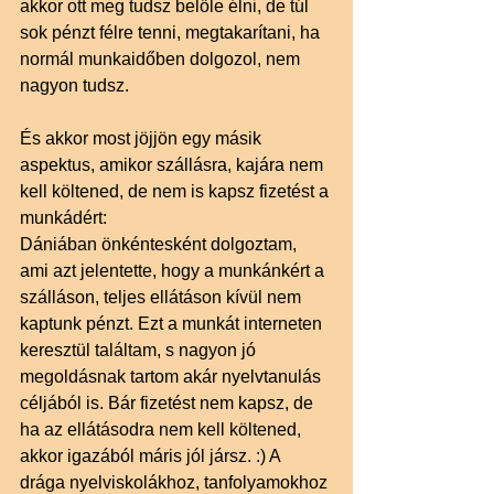
akkor ott meg tudsz belőle élni, de túl 
sok pénzt félre tenni, megtakarítani, ha 
normál munkaidőben dolgozol, nem 
nagyon tudsz. 
És akkor most jöjjön egy másik 
aspektus, amikor szállásra, kajára nem 
kell költened, de nem is kapsz fizetést a 
munkádért: 
Dániában önkéntesként dolgoztam, 
ami azt jelentette, hogy a munkánkért a 
szálláson, teljes ellátáson kívül nem 
kaptunk pénzt. Ezt a munkát interneten 
keresztül találtam, s nagyon jó 
megoldásnak tartom akár nyelvtanulás 
céljából is. Bár fizetést nem kapsz, de 
ha az ellátásodra nem kell költened, 
akkor igazából máris jól jársz. :) A 
drága nyelviskolákhoz, tanfolyamokhoz 