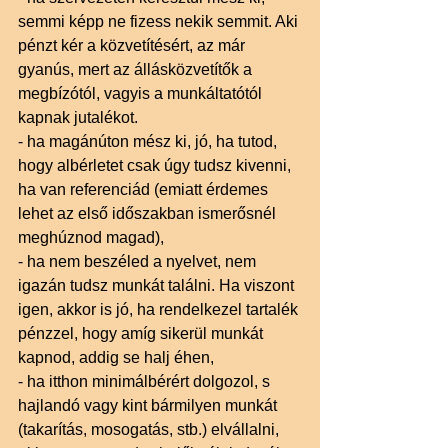
semmi képp ne fizess nekik semmit. Aki 
pénzt kér a közvetítésért, az már 
gyanús, mert az állásközvetítők a 
megbízótól, vagyis a munkáltatótól 
kapnak jutalékot. 
- ha magánúton mész ki, jó, ha tutod, 
hogy albérletet csak úgy tudsz kivenni, 
ha van referenciád (emiatt érdemes 
lehet az első időszakban ismerősnél 
meghúznod magad), 
- ha nem beszéled a nyelvet, nem 
igazán tudsz munkát találni. Ha viszont 
igen, akkor is jó, ha rendelkezel tartalék 
pénzzel, hogy amíg sikerül munkát 
kapnod, addig se halj éhen, 
- ha itthon minimálbérért dolgozol, s 
hajlandó vagy kint bármilyen munkát 
(takarítás, mosogatás, stb.) elvállalni, 