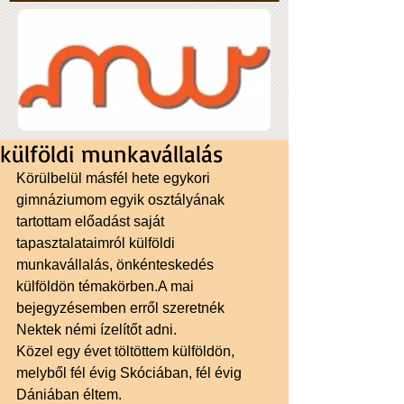
külföldi munkavállalás
Körülbelül másfél hete egykori 
gimnáziumom egyik osztályának 
tartottam előadást saját 
tapasztalataimról külföldi 
munkavállalás, önkénteskedés 
külföldön témakörben.A mai 
bejegyzésemben erről szeretnék 
Nektek némi ízelítőt adni. 
Közel egy évet töltöttem külföldön, 
melyből fél évig Skóciában, fél évig 
Dániában éltem. 