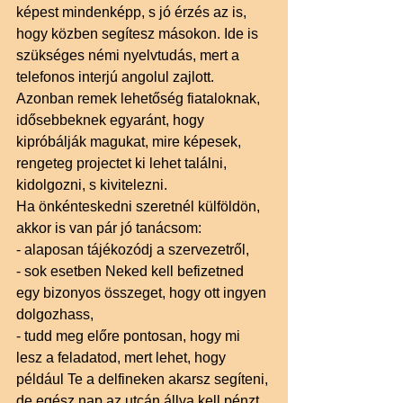
képest mindenképp, s jó érzés az is, 
hogy közben segítesz másokon. Ide is 
szükséges némi nyelvtudás, mert a 
telefonos interjú angolul zajlott. 
Azonban remek lehetőség fiataloknak, 
idősebbeknek egyaránt, hogy 
kipróbálják magukat, mire képesek, 
rengeteg projectet ki lehet találni, 
kidolgozni, s kivitelezni. 
Ha önkénteskedni szeretnél külföldön, 
akkor is van pár jó tanácsom: 
- alaposan tájékozódj a szervezetről, 
- sok esetben Neked kell befizetned 
egy bizonyos összeget, hogy ott ingyen 
dolgozhass, 
- tudd meg előre pontosan, hogy mi 
lesz a feladatod, mert lehet, hogy 
például Te a delfineken akarsz segíteni, 
de egész nap az utcán állva kell pénzt 