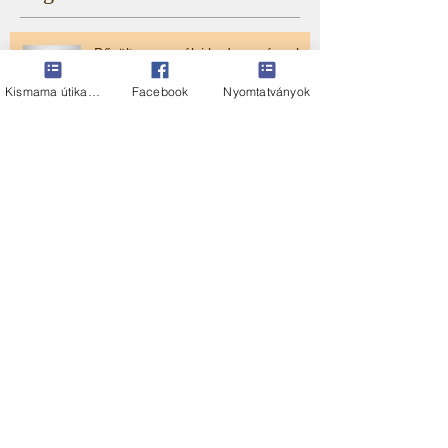
Bővült a személyi kedvezményekre
jogosító betegségek listája
Kismama útikalauz
Facebook
Nyomtatványok
HIBA A NAV tervezetben
Volt egy álmom...
Keresés kategóriákban