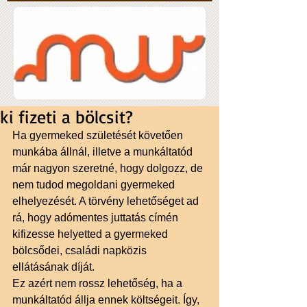
ki fizeti a bölcsit?
Ha gyermeked születését követően 
munkába állnál, illetve a munkáltatód 
már nagyon szeretné, hogy dolgozz, de 
nem tudod megoldani gyermeked 
elhelyezését. A törvény lehetőséget ad 
rá, hogy adómentes juttatás címén 
kifizesse helyetted a gyermeked 
bölcsődei, családi napközis 
ellátásának díját.  
Ez azért nem rossz lehetőség, ha a 
munkáltatód állja ennek költségeit. Így, 