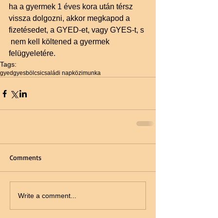
ha a gyermek 1 éves kora után térsz 
vissza dolgozni, akkor megkapod a 
fizetésedet, a GYED-et, vagy GYES-t, s 
 nem kell költened a gyermek 
felügyeletére.
Tags:
gyed
gyes
bölcsi
családi napközi
munka
Comments
Write a comment...