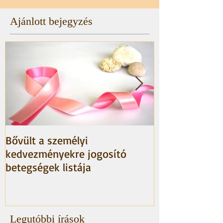
Ajánlott bejegyzés
Bővült a személyi
HIBA A NAV te
kedvezményekre jogosító
betegségek listája
Legutóbbi írások